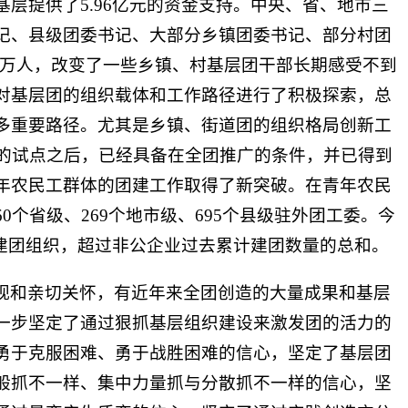
层提供了5.96亿元的资金支持。中央、省、地市三
记、县级团委书记、大部分乡镇团委书记、部分村团
.4万人，改变了一些乡镇、村基层团干部长期感受不到
对基层团的组织载体和工作路径进行了积极探索，总
多重要路径。尤其是乡镇、街道团的组织格局创新工
右的试点之后，已经具备在全团推广的条件，并已得到
年农民工群体的团建工作取得了新突破。在青年农民
0个省级、269个地市级、695个县级驻外团工委。今
新建团组织，超过非公企业过去累计建团数量的总和。
视和亲切关怀，有近年来全团创造的大量成果和基层
一步坚定了通过狠抓基层组织建设来激发团的活力的
勇于克服困难、勇于战胜困难的信心，坚定了基层团
般抓不一样、集中力量抓与分散抓不一样的信心，坚