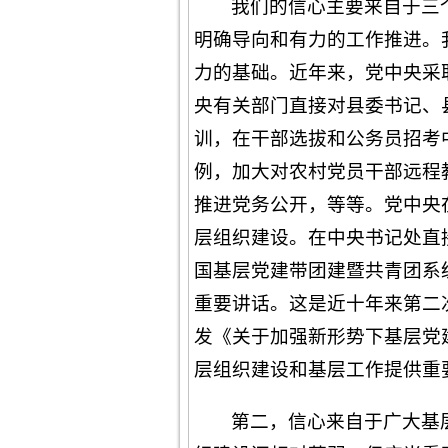
我们的信心主要来自于三
明确导向和有力的工作推进。
力的基础。近年来，党中央采
央有关部门直接对县委书记、
训，在干部选拔和公务员招考
例，加大对农村党员干部远程
推进党务公开，等等。党中央
层组织建设。在中央书记处直
国基层党建带团建暨共青团系
重要讲话。这是近十年来第二
发《关于加强新形势下基层党
层组织建设和基层工作提供重
第二，信心来自于广大基