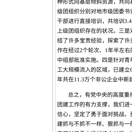
种形式向基层倾斜资源，共向基
级团组织分别对地市级团委书
干部进行直接培训，共培训3
上级团组织存在的状况。三是
结了许多宝贵经验，探索了许
作在经过2个轮次、1年半左
中组部批准实施。四是针对青
工大规模流入的区域，已建立6
年共在11.3万个非公企业中
总之，有党中央的高度重
团建工作的有力支撑，我们进
信心，坚定了勇于面对挑战、
建抓与不抓不一样、狠抓与一