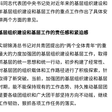
科同志代表团中央书记处对近年来的基层组织建设和
年基层组织建设和基层工作的重点工作作出了具体安
讲两个方面的意见。
基层组织建设和基层工作的责任感和紧迫感
实胡锦涛总书记对共青团提出的“两个全体青年”的重
最大的力度加强团的基层组织建设和基层工作，取得
抓基层的统一思想和统一行动，初步构建了经常性、
对基层团的组织载体和工作路径进行了积极探索，针
取得了新突破。当前，加强团的基层组织建设和基层
时期，能不能保持现有的工作态势、持久推动基层团
是要各级团组织和广大团干部坚持方向不动摇，继续
工作韧劲，狠抓各项工作任务的落实。