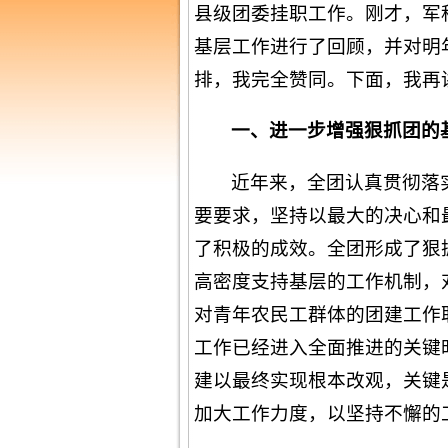
县级团委挂职工作。刚才，军
基层工作进行了回顾，并对明
排，我完全赞同。下面，我再
一、进一步增强狠抓团的
近年来，全团认真贯彻落
要要求，坚持以最大的决心和
了积极的成效。全团形成了狠
高密度支持基层的工作机制，
对青年农民工群体的团建工作
工作已经进入全面推进的关键
建以最终实现根本改观，关键
加大工作力度，以坚持不懈的