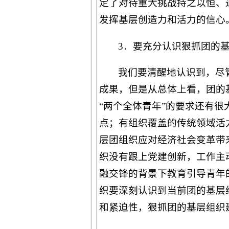
定了对待重大挑战持之以恒、
发挥基层创造力和活力的信心
3．要充分认识狠抓团的
我们要清醒地认识到，尽
成果，但是从总体上看，团的
“两个全体青年”的要求还有
点；有组织覆盖的传统领域活
层团组织应对经济社会变革带
织没有跟上党建创新，工作主
融交锋的背景下教育引导青年
织要深刻认识到当前团的基层
和紧迫性，狠抓团的基层组织