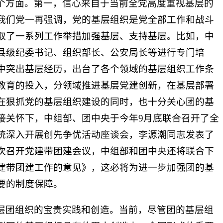
个方面。第一，信心来自于当前全党高度重视基层的
我们党一再强调，党的基层组织是党全部工作和战斗
取了一系列工作举措加强基层、支持基层。比如，中
县级纪委书记、组织部长、公安局长等进行专门培
中突出基层经历，出台了各个领域的基层组织工作条
教育的投入，分领域推进基层党建创新，在基层部署
在狠抓党的基层组织建设的同时，也十分关心团的基
接关怀下，中组部、团中央于今年9月底联合召开了全
统深入开展创先争优活动座谈会，李源潮同志发表了
次召开党建带团建会议，中组部和团中央还将联合下
建带团建工作的意见》，这必将为进一步加强团的基
要的制度保障。
层团组织的宝贵实践和创造。当前，尽管团的基层组