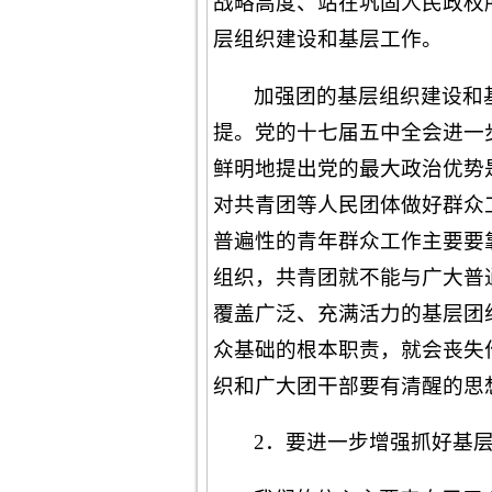
战略高度、站在巩固人民政权
层组织建设和基层工作。
加强团的基层组织建设和
提。党的十七届五中全会进一
鲜明地提出党的最大政治优势
对共青团等人民团体做好群众
普遍性的青年群众工作主要要
组织，共青团就不能与广大普
覆盖广泛、充满活力的基层团
众基础的根本职责，就会丧失
织和广大团干部要有清醒的思
2．要进一步增强抓好基