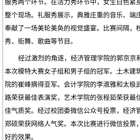
服秀两个环节。在活力秀环节中，女生白色紧
整个现场。礼服秀展示，典雅庄重的音乐、端
奉献了一场美轮美奂的视觉盛宴。比赛间隔，
秀、街舞、歌曲等节目。
经过激烈
的
角逐
，
经济管理学院
的
郭京京
本次模特大赛女子组和男子组的冠军。
土木建
院的
崔峰摘得亚军
。
会计学院
的
李淑雅
和
太极
路
荣获
最佳表演奖
，
艺术学院
的
张程茹
荣获
最
佳气质奖
。经过校团委微信公众号投票，
经济
郑硕
荣获
网络人气奖
。
本次比赛进行微信投票
好的效果。